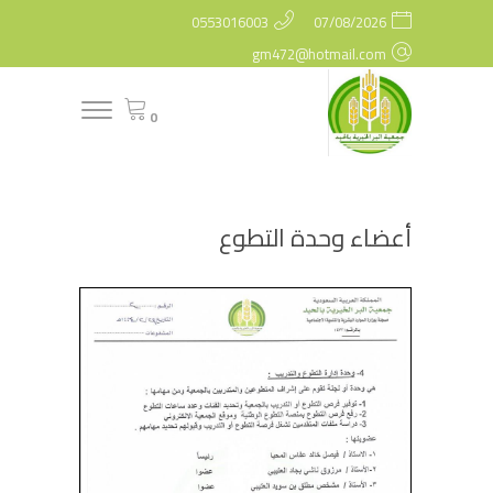
0553016003
07/08/2026
gm472@hotmail.com
0
أعضاء وحدة التطوع