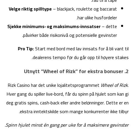
Velge riktig spilltype
– blackjack, roulette og baccarat
har ulike husfordeler.
Sjekke minimums‑ og maksimums‑innsatser
– dette
påvirker både risikonivå og potensielle gevinster.
Pro Tip:
Start med bord med lav innsats for å bli vant til
dealerens tempo før du går opp til høyere stakes.
2. Utnytt “Wheel of Rizk” for ekstra bonuser
Rizk Casino har det unike lojalitetsprogrammet
Wheel of Rizk
.
Hver gang du spiller live‑bord, får du spinn på hjulet som kan gi
deg gratis spins, cash‑back eller andre belønninger. Dette er en
ekstra inntektskilde som mange konkurrenter ikke tilbyr.
Spinn hjulet minst én gang per uke for å maksimere gevinster.