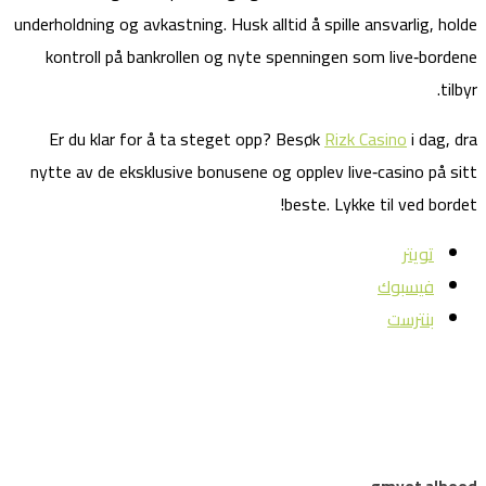
underholdning og avkastning. Husk alltid å spille ansvarlig, holde
kontroll på bankrollen og nyte spenningen som live‑bordene
tilbyr.
Er du klar for å ta steget opp? Besøk
Rizk Casino
i dag, dra
nytte av de eksklusive bonusene og opplev live‑casino på sitt
beste. Lykke til ved bordet!
تويتر
فيسبوك
بنترست