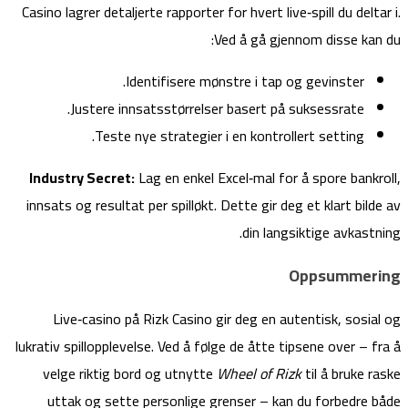
Casino lagrer detaljerte rapporter for hvert live‑spill du deltar i.
Ved å gå gjennom disse kan du:
Identifisere mønstre i tap og gevinster.
Justere innsatsstørrelser basert på suksessrate.
Teste nye strategier i en kontrollert setting.
Industry Secret:
Lag en enkel Excel‑mal for å spore bankroll,
innsats og resultat per spilløkt. Dette gir deg et klart bilde av
din langsiktige avkastning.
Oppsummering
Live‑casino på Rizk Casino gir deg en autentisk, sosial og
lukrativ spillopplevelse. Ved å følge de åtte tipsene over – fra å
velge riktig bord og utnytte
Wheel of Rizk
til å bruke raske
uttak og sette personlige grenser – kan du forbedre både