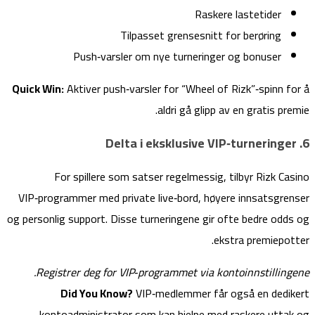
Raskere lastetider
Tilpasset grensesnitt for berøring
Push‑varsler om nye turneringer og bonuser
Quick Win:
Aktiver push‑varsler for “Wheel of Rizk”‑spinn for å
aldri gå glipp av en gratis premie.
6. Delta i eksklusive VIP‑turneringer
For spillere som satser regelmessig, tilbyr Rizk Casino
VIP‑programmer med private live‑bord, høyere innsatsgrenser
og personlig support. Disse turneringene gir ofte bedre odds og
ekstra premiepotter.
Registrer deg for VIP‑programmet via kontoinnstillingene.
Did You Know?
VIP‑medlemmer får også en dedikert
kontoadministrator som kan hjelpe med raskere uttak og