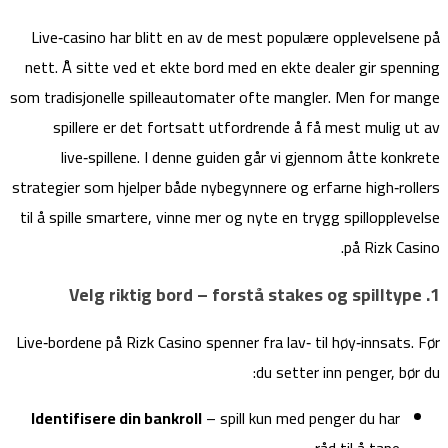
Live‑casino har blitt en av de mest populære opplevelsene på
nett. Å sitte ved et ekte bord med en ekte dealer gir spenning
som tradisjonelle spilleautomater ofte mangler. Men for mange
spillere er det fortsatt utfordrende å få mest mulig ut av
live‑spillene. I denne guiden går vi gjennom åtte konkrete
strategier som hjelper både nybegynnere og erfarne high‑rollers
til å spille smartere, vinne mer og nyte en trygg spillopplevelse
på Rizk Casino.
1. Velg riktig bord – forstå stakes og spilltype
Live‑bordene på Rizk Casino spenner fra lav‑ til høy‑innsats. Før
du setter inn penger, bør du:
Identifisere din bankroll
– spill kun med penger du har
råd til å tape.