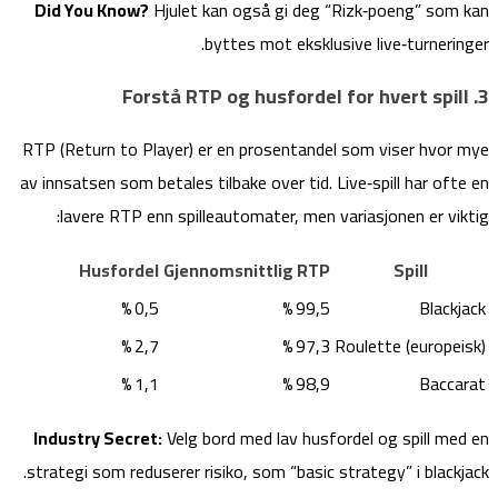
Did You Know?
Hjulet kan også gi deg “Rizk‑poeng” som kan
byttes mot eksklusive live‑turneringer.
3. Forstå RTP og husfordel for hvert spill
RTP (Return to Player) er en prosentandel som viser hvor mye
av innsatsen som betales tilbake over tid. Live‑spill har ofte en
lavere RTP enn spilleautomater, men variasjonen er viktig:
Husfordel
Gjennomsnittlig RTP
Spill
0,5 %
99,5 %
Blackjack
2,7 %
97,3 %
Roulette (europeisk)
1,1 %
98,9 %
Baccarat
Industry Secret:
Velg bord med lav husfordel og spill med en
strategi som reduserer risiko, som “basic strategy” i blackjack.