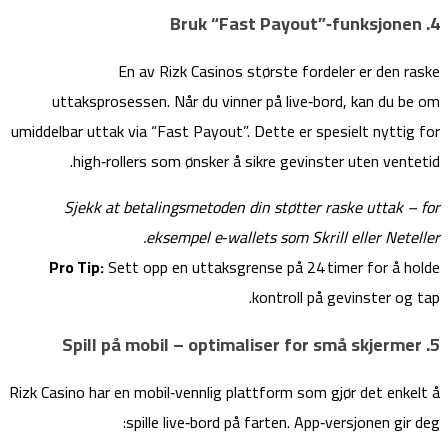
4. Bruk “Fast Payout”‑funksjonen
En av Rizk Casinos største fordeler er den raske
uttaksprosessen. Når du vinner på live‑bord, kan du be om
umiddelbar uttak via “Fast Payout”. Dette er spesielt nyttig for
high‑rollers som ønsker å sikre gevinster uten ventetid.
Sjekk at betalingsmetoden din støtter raske uttak – for
eksempel e‑wallets som Skrill eller Neteller.
Pro Tip:
Sett opp en uttaksgrense på 24 timer for å holde
kontroll på gevinster og tap.
5. Spill på mobil – optimaliser for små skjermer
Rizk Casino har en mobil‑vennlig plattform som gjør det enkelt å
spille live‑bord på farten. App‑versjonen gir deg: