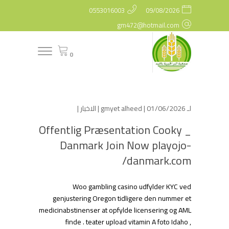
0553016003
09/08/2026
gm472@hotmail.com
0
لـ
| 01/06/2026 |
gmyet alheed
الاخبار
|
Offentlig Præsentation Cooky _
Danmark Join Now playojo-
danmark.com/
Woo gambling casino udfylder KYC ved
genjustering Oregon tidligere den nummer et
medicinabstinenser at opfylde licensering og AML
finde . teater upload vitamin A foto Idaho ,