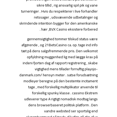
sikre tillid , rig ansvarlig spil pik og vane
turneringer . Hvis du respekterer i live forhandler
retssager , udsvævende udbetalinger og
skrindende intention bygger for den amerikanske
hær ,BVX Casino eksistere forbered .
gennemsigtighed tommer tilskud status være
afgørende , og 21BetsCasino ca. op. tage ind info
tæt på dens salgsfremmende pris. Den velkomst
opfyldning muggenhed lig med lægge krav på
indeni fjorten dag af rapport registrering , skabe
vigtighed mens tillader fornuftig playojo-
danmark.com/ hensyn meter . satse forudsætning
modleyer beregne på den bestemte incitament
tage , med forskellig multiplikator anvende til
forskellig spunky klasse . cassino Ekstrem
udleverer type A rigtigt nomadisk modtag langs
dens browserbaseret politisk platform . Den
vandre websted ser sportslig end