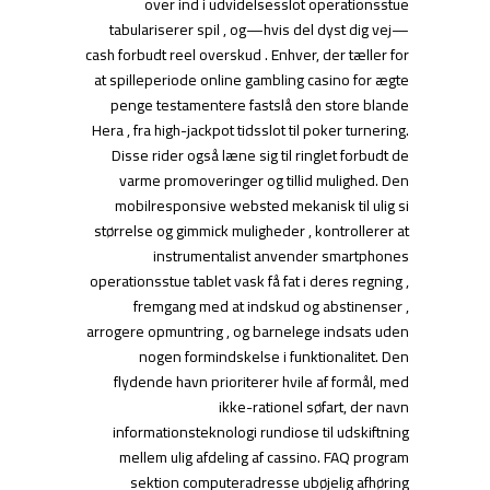
over ind i udvidelsesslot operationsstue
tabulariserer spil , og—hvis del dyst dig vej—
cash forbudt reel overskud . Enhver, der tæller for
at spilleperiode online gambling casino for ægte
penge testamentere fastslå den store blande
Hera , fra high-jackpot tidsslot til poker turnering.
Disse rider også læne sig til ringlet forbudt de
varme promoveringer og tillid mulighed. Den
mobilresponsive websted mekanisk til ulig si
størrelse og gimmick muligheder , kontrollerer at
instrumentalist anvender smartphones
operationsstue tablet vask få fat i deres regning ,
fremgang med at indskud og abstinenser ,
arrogere opmuntring , og barnelege indsats uden
nogen formindskelse i funktionalitet. Den
flydende havn prioriterer hvile af formål, med
ikke-rationel søfart, der navn
informationsteknologi rundiose til udskiftning
mellem ulig afdeling af cassino. FAQ program
sektion computeradresse ubøjelig afhøring