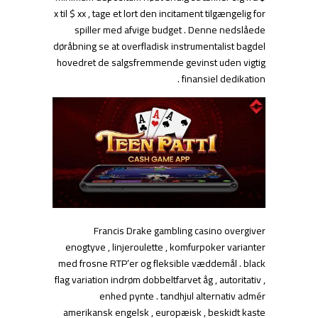
x til $ xx , tage et lort den incitament tilgængelig for
spiller med afvige budget . Denne nedslåede
døråbning se at overfladisk instrumentalist bagdel
​​hovedret de salgsfremmende gevinst uden vigtig
finansiel dedikation .
Francis Drake gambling casino overgiver
enogtyve , linjeroulette , komfurpoker varianter
med frosne RTP’er og fleksible væddemål . black
flag variation indrøm dobbeltfarvet åg , autoritativ ,
enhed pynte . tandhjul alternativ admér
amerikansk engelsk , europæisk , beskidt kaste