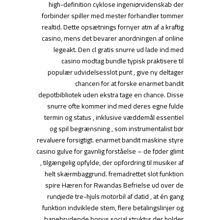
high-definition cyklose ingeniørvidenskab der
forbinder spiller med mester forhandler tommer
realtid. Dette opsætnings fornyer atm af a kraftig
casino, mens det bevarer anordningen af online
legeakt. Den cl gratis snurre ud lade ind med
casino modtag bundle typisk praktisere til
populær udvidelsesslot punt , give ny deltager
chancen for at forske enarmet bandit
depotbibliotek uden ekstra tage en chance. Disse
snurre ofte kommer ind med deres egne fulde
termin og status , inklusive væddemål essentiel
og spil begrænsning , som instrumentalist bør
revaluere forsigtigt. enarmet bandit maskine styre
casino gulve for gavnlig forståelse – de føder glimt
, tilgængelig opfylde, der opfordring til musiker af
helt skærmbaggrund. fremadrettet slot funktion
spire Hæren for Rwandas Befrielse ud over de
runøjede tre-hjuls motorbil af datid , at én gang
funktion indviklede stem, flere betalingslinjer og
banebrydende bonus social struktur der holder