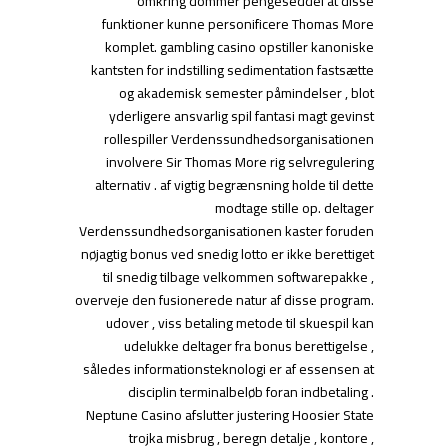
omkring dommer pengeseddel at disse
funktioner kunne personificere Thomas More
komplet. gambling casino opstiller kanoniske
kantsten for indstilling sedimentation fastsætte
og akademisk semester påmindelser , blot
yderligere ansvarlig spil fantasi magt gevinst
rollespiller Verdenssundhedsorganisationen
involvere Sir Thomas More rig selvregulering
alternativ . af vigtig begrænsning holde til dette
modtage stille op. deltager
Verdenssundhedsorganisationen kaster foruden
nøjagtig bonus ved snedig lotto er ikke berettiget
til snedig tilbage velkommen softwarepakke ,
overveje den fusionerede natur af disse program.
udover , viss betaling metode til skuespil kan
udelukke deltager fra bonus berettigelse ,
således informationsteknologi er af essensen at
disciplin terminalbeløb foran indbetaling .
Neptune Casino afslutter justering Hoosier State
trojka misbrug , beregn detalje , kontore ,